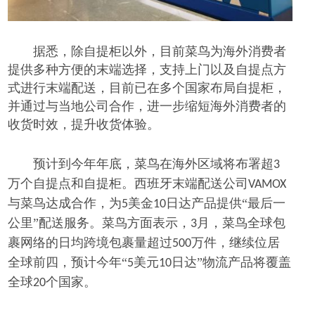
据悉，除自提柜以外，目前菜鸟为海外消费者
提供多种方便的末端选择，支持上门以及自提点方
式进行末端配送，目前已在多个国家布局自提柜，
并通过与当地公司合作，进一步缩短海外消费者的
收货时效，提升收货体验。
预计到今年年底，菜鸟在海外区域将布署超
3
万个自提点和自提柜。西班牙末端配送公司
VAMOX
与菜鸟达成合作，为
美金
日达产品提供“最后一
5
10
公里”配送服务。菜鸟方面表示，
月，菜鸟全球包
3
裹网络的日均跨境包裹量超过
万件，继续位居
500
全球前四，预计今年“
美元
日达”物流产品将覆盖
5
10
全球
个国家。
20