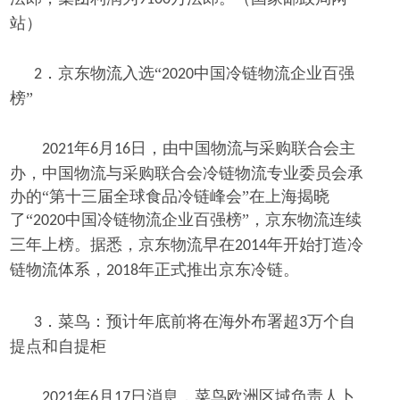
站）
京东物流入选
“
中国冷链物流企业百强
2．
2020
榜”
年
月
日，由中国物流与采购联合会主
2021
6
16
办，中国物流与采购联合会冷链物流专业委员会承
办的“第十三届全球食品冷链峰会”在上海揭晓
了“
中国冷链物流企业百强榜”，京东物流连续
2020
三年上榜。据悉，京东物流早在
年开始打造冷
2014
链物流体系，
年正式推出京东冷链。
2018
菜鸟：预计年底前将在海外布署超
万个自
3．
3
提点和自提柜
年
月
日消息，菜鸟欧洲区域负责人卜
2021
6
17