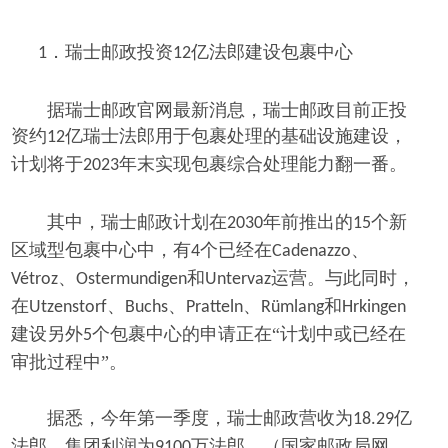
瑞士邮政投资
亿法郎建设包裹中心
1．
12
据瑞士邮政官网最新消息，瑞士邮政目前正投
资约
亿瑞士法郎用于包裹处理的基础设施建设，
12
计划将于
年末实现包裹综合处理能力翻一番。
2023
其中，瑞士邮政计划在
年前推出的
个新
2030
15
区域型包裹中心中，有
个已经在
、
4
Cadenazzo
、
和
运营。与此同时，
Vétroz
Ostermundigen
Untervaz
在
、
、
、
和
Utzenstorf
Buchs
Pratteln
Rümlang
Hrkingen
建设另外
个包裹中心的申请正在“计划中或已经在
5
审批过程中”。
据悉，今年第一季度，瑞士邮政营收为
亿
18.29
法郎，集团利润为
万法郎。（国家邮政局网
9100