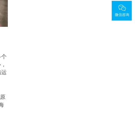
微信咨询
多个
心，
陆运
的原
海