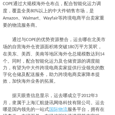
通过大规模海外仓布点，配合智能化运力调
COPE
度，覆盖全美
以上的中大件销售市场，是
80%
、
、
等跨境电商平台卖家重
Amazon
Walmart
Wayfair
要的物流服务商。
通过与
的优势资源整合，运去哪在北美市
COPE
场的自营海外仓资源面积将突破
万平方英呎，
180
在美东、美西、美南等地区海外仓总规模数达到
14
个。同时，配合智能化运力及仓储资源的调度能
力，有望为中大件跨境电商卖家提供行业领先的数
字化仓储及配送服务，助力跨境电商卖家降本提
效，加快海外业务的拓展。
据天眼查信息显示，运去哪成立于
年
2012
3
月，隶属于上海汇航捷讯网络科技有限公司。运去
哪是国内领先的一站式
国际物流
服务平台，拥有在