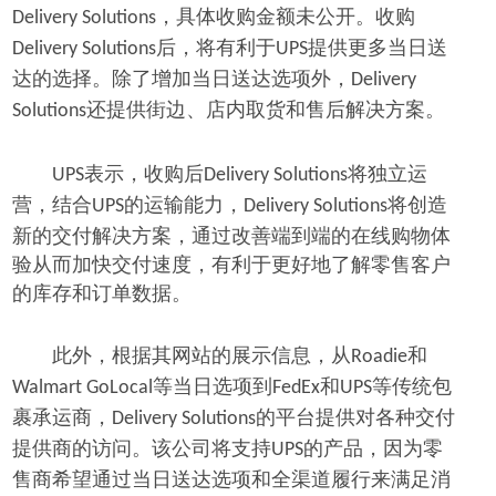
，具体收购金额未公开。收购
Delivery Solutions
后，将有利于
提供更多当日送
Delivery Solutions
UPS
达的选择。除了增加当日送达选项外，
Delivery
还提供街边、店内取货和售后解决方案。
Solutions
表示，收购后
将独立运
UPS
Delivery Solutions
营，结合
的运输能力，
将创造
UPS
Delivery Solutions
新的交付解决方案，通过改善端到端的在线购物体
验从而加快交付速度，有利于更好地了解零售客户
的库存和订单数据。
此外，根据其网站的展示信息，从
和
Roadie
等当日选项到
和
等传统包
Walmart GoLocal
FedEx
UPS
裹承运商，
的平台提供对各种交付
Delivery Solutions
提供商的访问。该公司将支持
的产品，因为零
UPS
售商希望通过当日送达选项和全渠道履行来满足消