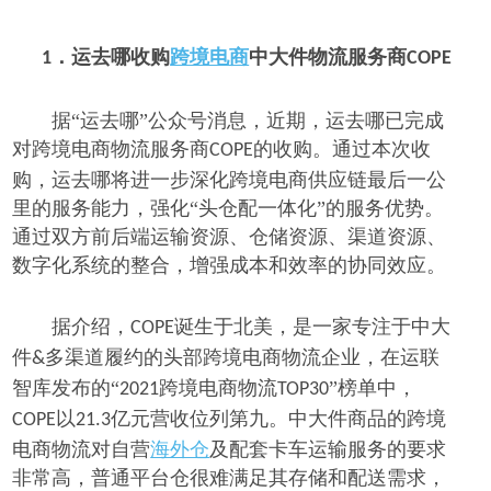
运去哪收购
跨境电商
中大件物流服务商
1．
COPE
据
“运去哪”公众号消息，近期，运去哪已完成
对跨境电商物流服务商
的收购。通过本次收
COPE
购，运去哪将进一步深化跨境电商供应链最后一公
里的服务能力，强化“头仓配一体化”的服务优势。
通过双方前后端运输资源、仓储资源、渠道资源、
数字化系统的整合，增强成本和效率的协同效应。
据介绍，
诞生于北美，是一家专注于中大
COPE
件
多渠道履约的头部跨境电商物流企业，在运联
&
智库发布的“
跨境电商物流
”榜单中，
2021
TOP30
以
亿元营收位列第九。中大件商品的跨境
COPE
21.3
电商物流对自营
海外仓
及配套卡车运输服务的要求
非常高，普通平台仓很难满足其存储和配送需求，