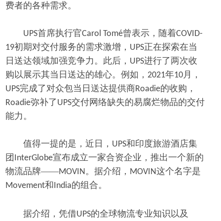
费者的各种需求。
首席执行官
曾表示，随着
UPS
Carol Tomé
COVID-
初期对交付服务的需求激增，
正在探索在当
19
UPS
日送达领域加强竞争力。此后，
进行了两次收
UPS
购以展示其当日送达的雄心。例如，
年
月，
2021
10
完成了对众包当日送达提供商
的收购，
UPS
Roadie
弥补了
交付网络缺失的易腐烂物品的交付
Roadie
UPS
能力。
值得一提的是，近日，
和印度旅游酒店集
UPS
团
宣布成立一家合资企业，推出一个新的
InterGlobe
物流品牌——
。据介绍，
这个名字是
MOVIN
MOVIN
和
的组合。
Movement
India
据介绍，凭借
的全球物流专业知识以及
UPS