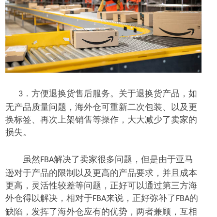
方便退换货售后服务。
关于退换货产品，如
3．
无
产品
质量问题，海外仓可重新
二次
包装
、以及
更
换标签
、
再次上架销售
等操作
，
大大
减少
了卖家的
损失。
虽然
解决了卖家很多问题，但是由于
亚马
FBA
逊
对于产品的限制
以及更高的产品
要求，
并且
成本
更
高，灵活性
较
差等问题，
正好可
以通过第三方海
外仓
得以
解决
，
相对于
来说，正好弥补了
的
FBA
FBA
缺陷，
发挥了
海外仓
应
有的优势
，
两者兼顾，
互相