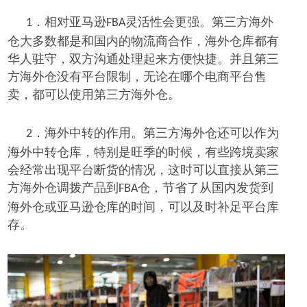
相对亚马逊
灵活性会
更
强。第三方海外
1．
FBA
仓
大多数
都是和国内
的
物流商合作，海外仓库都有
华人驻守，
双方
沟通处理起来方便快捷。
并且第三
方
海外仓没有平台限制，无论在哪个
电商
平台售
卖，都可以使用
第三方
海外仓。
海外中转
的作用
。
第三方海外仓
还可以作为
2．
海外中转仓库，特别是旺季
的
时候
，
有些
跨境
卖家
会经常出现
平台断货
的情况
，
这时
可以直接从
第三
方
海外仓调拨
产品
到
仓，节省
了从
国内发货
到
FBA
海外仓或亚马逊仓库
的时间，
可以
及时补足
平台
库
存。