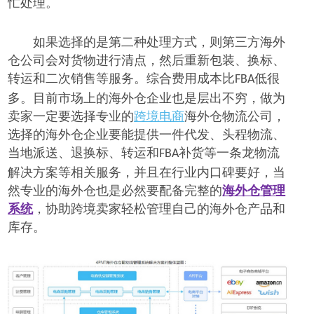
忙处理。
如果选择的是第二种处理方式，则
第三方海外
仓公司会对货物进行清点，然后重新包装、换标
、
转运和二次销售
等
服务。综合费用成本比
低很
FBA
多。目前市场上的海外仓企业也是层出不穷，
做为
卖家一定要选择
专业
的
跨境电商
海外仓物流公司，
选择的
海外仓
企业要能
提供一件代发、头程物流、
当地派送、退换标、转运和
补货等一条龙物流
FBA
解决方案
等相关服务，并且在行业内
口碑
要好
，
当
然专业的海外仓也是必然要配备
完整
的
海外仓
管理
系统
，
协助跨境卖家轻松
管理自己的海外仓产品和
库存。