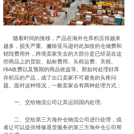
随着时间的推移，产品在海外仓库积压得越来
越多，损失严重
。撇除亚马逊对此加收的仓储费和
销毁费
用
外，跨境卖家失去的大部分是已经花在这
些商品上的货款
、
贴标费用
、
头程运费
、
关税
、
收费
以及
预期的商品收益
等
。那如何处理好
库
FBA
存
积压
的
产品
，
成了出口卖家
不可避免的
头
疼
问
题
。面对这种情况，
一般卖家会有两种处理方式：
一
、
交给物流公司让其运回国内处理
;
二
、
交给第三方海外仓物流公司进行处理，或
者让可以提供维修退货服务的第三方海外仓公司帮