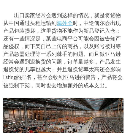
出口卖家
经常会
遇到这样的情况，就是
将货物
从中国
通过
头程运输到
海外仓
时，中
途
偶尔会
出现
产品包装损坏，
这里货物
不能作为新品登记入仓
；
还有一些情况是，某些电商
平台可能会因被告
知产
品
侵权
，
而下架
自己上传
的商品，
以及
账号被封等
产品急需处理等
一系列棘手的问题。而且做亚马逊
经常会遇到退换货的问题，订单量越多，产品发生
退换货的几率也越大，并且退换货率太高
还会
影响
的排名，甚至会收到亚马逊的警告，产品将会
listing
被强制下架，同时也会增加额外的成本支出。