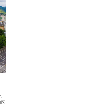
发、
的区