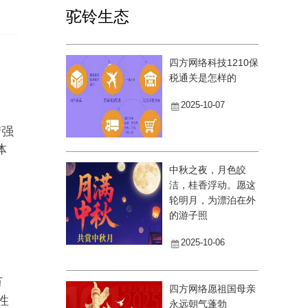
驼铃生态
四方网络科技1210保
税通关是怎样的
2025-10-07
“强
体
中秋之夜，月色皎
洁，桂香浮动。愿这
轮明月，为漂泊在外
的游子照
2025-10-06
万
四方网络愿祖国母亲
性
永远朝气蓬勃