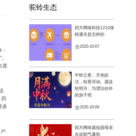
驼铃生态
四方网络科技1210保
税通关是怎样的
2025-10-07
称：
”。
名度
中秋之夜，月色皎
洁，桂香浮动。愿这
轮明月，为漂泊在外
提
的游子照
，四
等多
2025-10-06
四方网络愿祖国母亲
客户
永远朝气蓬勃