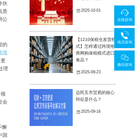
作伙
2025-10-01
高质
明公
在线咨询
【1210保税仓发货模
电话咨询
程的
式】怎样通过跨境电
跨境
商网购保税模式进口
食品？
业更
微信咨询
处理
2025-09-23
边民互市贸易的核心
务领
特征是什么？
社会
2025-09-16
不懈
中国