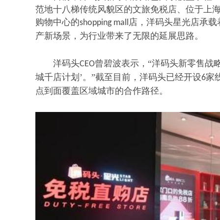
范地十八梯传统风貌区的文旅免税店、位于上
购物中心的
店，洋码头星光店承载
shopping mall
产新场景，为行业带来了无限的延展思路。
洋码头
曾碧波表示，“洋码头新零售战
CEO
城千店计划’。”截至目前，洋码头已经开设
家
6
点到面覆盖区域城市的合作路径。