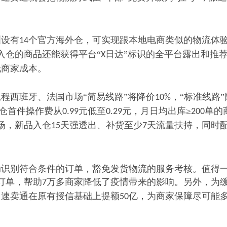
洲设有
个官方海外仓，可实现跟本地电商类似的物流体
14
入仓的商品还能获得平台“
日达”标识的全平台露出和推
X
低商家成本。
尾程西班牙、法国市场
“简易线路”将降价
，“标准线路”
10%
仓首件操作费从
元低至
元，月日均出库≥
单的
0.99
0.29
200
场，新品入仓
天强透出、补货至少
天流量扶持，同时
15
7
动识别符合条件的订单，豁免发货物流的服务考核。值得
订单，帮助
万多商家降低了疫情带来的影响。另外，为
7
，速卖通在原有授信基础上提额
亿，为商家保障尽可能
50