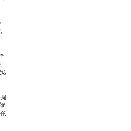
验，
荐。
降
商
配送
一提
缓解
多的