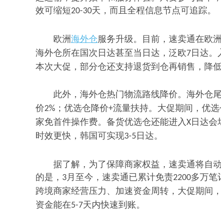
效可缩短
天，而且全程信息节点可追踪。
20-30
欧洲
海外仓
服务升级。目前，速卖通在欧
海外仓所在国次日达甚至当日达，泛欧
日达。
7
本次大促，部分仓还支持退货到仓再销售，降
此外，海外仓热门物流路线降价。海外仓
价
；优选仓降价
流量扶持。大促期间，优选
2%
+
家免首件操作费。备货优选仓还能进入
日达会
X
时效更快，韩国可实现
日达。
3-5
据了解，为了保障商家权益，速卖通将自
的是，
月至今，速卖通已累计免责
多万笔
3
2200
跨境商家经营压力、加速资金周转，大促期间
资金能在
天内快速到账。
5-7