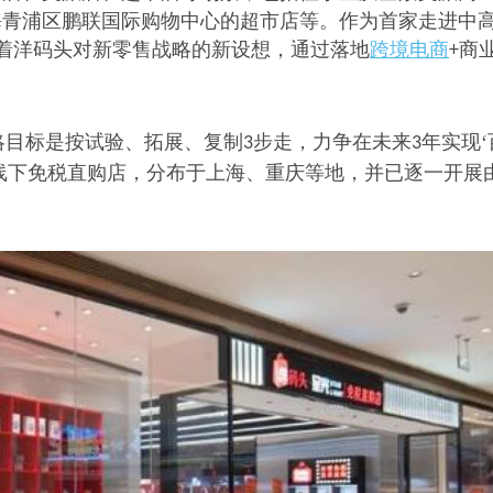
海青浦区鹏联国际购物中心的超市店等。作为首家走进中
着洋码头对新零售战略的新设想，通过落地
跨境电商
商
+
略目标是按试验、拓展、复制
步走，力争在未来
年实现‘
3
3
线下免税直购店，分布于上海、重庆等地，并已逐一开展