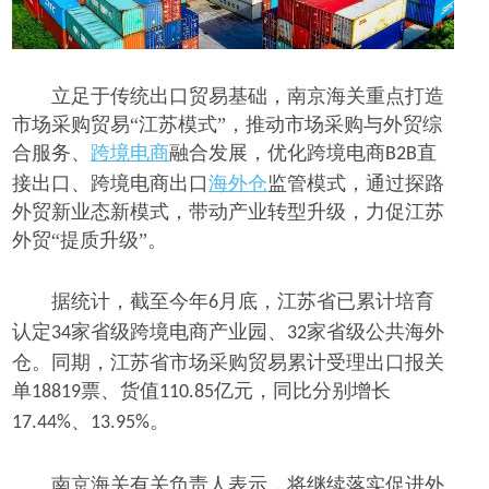
立足于传统出口贸易基础，南京海关重点打造
市场采购贸易
“江苏模式”，推动市场采购与外贸综
合服务、
跨境电商
融合发展，优化跨境电商
直
B2B
接出口、
跨境电商
出口
海外仓
监管模式，通过探路
外贸新业态新模式，带动产业转型升级，力促江苏
外贸
“提质升级”。
据统计，截至今年
月底，江苏省已累计培育
6
认定
家省级跨境电商产业园、
家省级公共海外
34
32
仓。同期，江苏省市场采购贸易累计受理出口报关
单
票、货值
亿元，同比分别增长
18819
110.85
、
。
17.44%
13.95%
南京海关有关负责人表示，将继续落实促进外