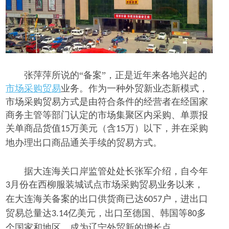
张萍萍所说的
“备案”，正是近年来各地兴起的
市场采购贸易
业务。作为一种外贸新业态新模式，
市场采购贸易方式是由符合条件的经营者在经国家
商务主管等部门认定的市场集聚区内采购、单票报
关单商品货值
万美元（含
万）以下，并在采购
15
15
地办理出口商品通关手续的贸易方式。
据大连海关口岸监管处处长张军介绍，自今年
月份在西柳服装城试点市场采购贸易业务以来，
3
在大连海关备案的出口供货商已达
户，进出口
6057
贸易总量达
亿美元，出口至德国、韩国等
多
3.14
80
个国家和地区，成为辽宁外贸新的增长点。