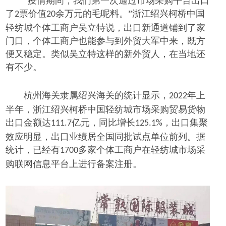
“疫情期间，我们第一次通过市场采购平台出口
了
票价值
余万元的毛呢料。”浙江绍兴柯桥中国
2
20
轻纺城个体工商户吴立特说，出口新通道铺到了家
门口，个体工商户也能参与到外贸大军中来，既方
便又稳定。类似吴立特这样的新外贸人，在当地还
有不少。
杭州海关隶属绍兴海关的统计显示，
年上
2022
半年，浙江绍兴柯桥中国轻纺城市场采购贸易货物
出口金额达
亿元，同比增长
，出口集聚
111.7
125.1%
效应明显，出口业绩居全国同批试点单位前列。据
统计，已经有
多家个体工商户在轻纺城市场采
1700
购联网信息平台上进行备案注册。