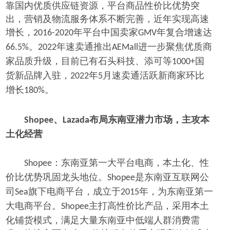
靠国内优质供应链资源，平台商品性价比优势突
出，营销及物流服务体系不断完善，近年实现高速
增长，
年平台中国卖家
年复合增速达
2016-2020
GMV
。
年速卖通推出
进一步聚焦优质商
66.5%
2022
AEMall
家品质升级，目前已有石头科技、添可等
国
1000+
货新品牌入驻，
年
月速卖通活跃新商家环比
2022
5
增长
。
180%
、
布局东南亚潜力市场，主攻本
Shopee
Lazada
土化经营
：东南亚第一大平台电商，本土化、性
Shopee
价比优势巩固龙头地位。
是东南亚互联网公
Shopee
司
旗下电商平台，成立于
年，为东南亚第一
Sea
2015
大电商平台。
主打高性价比产品，采用本土
Shopee
化铺货模式，满足大量东南亚中低端人群消费需