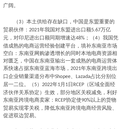
广阔。
（
）本土供给存在缺口，中国是东盟重要的
3
贸易伙伴：
年我国对东盟进出口额
万亿
2021
5.67
元，对印尼进出口额同期增速达
；（
）我国凭
48%
4
借成熟的电商运营经验创建平台，填补东南亚市场
空白：东南亚网购渗透增长的同时本地电商资源相
对匮乏，中国在东南亚输出一套成熟的电商运营体
系快速占据东南亚蓝海市场，
年东南亚跨境出
2021
口企业销量渠道分布中
、
占比分别位
Shopee
Lazada
居一二位。（
）
年
月
日
（区域全面经
5
2022
1
1
RCEP
济伙伴关系协定）生效，部分地区关税减免，利好
东南亚跨境电商卖家：
协定使
以上的货物
RCEP
90%
贸易实现零关税，降低东南亚跨境电商经营风险、
促进双边贸易。