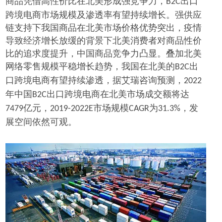
商品凭借高性价比在北美形成强竞争力，
出口
B2C
跨境电商市场规模及渗透率有望持续增长。强供应
链支持下我国商品在北美市场价格优势突出，疫情
导致经济增长放缓的背景下北美消费者对商品性价
比的追求度提升，中国商品竞争力凸显。叠加北美
网络零售规模平稳增长趋势，我国在北美的
出
B2C
口跨境电商有望持续渗透，据艾瑞咨询预测，
2022
年中国
出口跨境电商在北美市场成交额将达
B2C
亿元，
市场规模
为
，发
7479
2019-2022E
CAGR
31.3%
展空间依然可观。