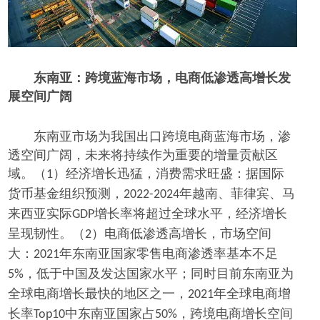
东南亚：跨境蓝海市场，电商低渗透高增长发
展空间广阔
东南亚市场为我国出口跨境电商蓝海市场，渗
透空间广阔，未来将持续作为重要的增量贡献区
域。（
）经济增长迅猛，消费需求旺盛：据国际
1
货币基金组织预测，
年越南、菲律宾、马
2022-2024
来西亚实际
增长率将超过全球水平，经济增长
GDP
呈现韧性。（
）电商低渗透高增长，市场空间
2
大：
年东南亚国家零售电商渗透率基本不足
2021
，低于中国及发达国家水平；同时目前东南亚为
5%
全球电商增长最快的地区之一，
年全球电商增
2021
长率
中东南亚国家占
，跨境电商增长空间
Top10
50%