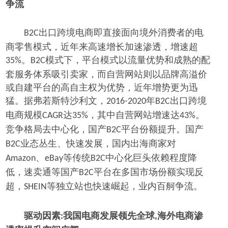
争流
出口跨境电商即直接面向境外消费者的电
B2C
商零售模式，近年来高速增长加速渗透，增速超
。
模式下，平台模式以流量优势和成熟的配
35%
B2C
套服务体系吸引卖家，而自营网站则以品牌高溢价
或自建平台的高自主权为优势，近年增势更为迅
猛。据弗若斯特沙利文，
年
出口跨境
2016-2020
B2C
电商规模
达
，其中自营网站增速达
。
CAGR
35%
43%
竞争格局去中心化，国产
平台份额提升。国产
B2C
业态丛生、快速发展，国内出海商家对
B2C
、
等传统
中心化巨头依赖程度降
Amazon
eBay
B2C
低，速卖通等国产
平台在多国市场份额实现反
B2C
超，
等独立站也快速崛起，业内百舸争流。
SHEIN
驱动因素
我国电商发展领先全球
海外电商渗
:
,