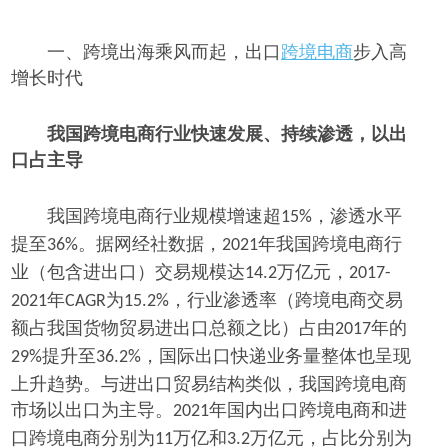
一、跨境出海乘风而起，出口
跨境电商
步入高
增长时代
我国跨境电商行业快速发展、持续渗透，以出
口占主导
我国跨境电商行业规模增速超
，渗透水平
15%
提至
。据网经社数据，
年我国跨境电商行
36%
2021
业（包含进出口）交易规模达
万亿元，
14.2
2017-
年
为
，行业渗透率（跨境电商交易
2021
CAGR
15.2%
额占我国货物贸易进出口总额之比）占由
年的
2017
提升至
，国际出口快递业务量整体也呈现
29%
36.2%
上升趋势。与进出口贸易结构类似，我国跨境电商
市场以出口为主导。
年国内出口跨境电商和进
2021
口跨境电商分别为
万亿和
万亿元，占比分别为
11
3.2