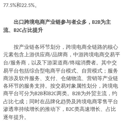
和
。
77.5%
22.5%
出口跨境电商产业链参与者众多，
为主
B2B
流、
占比提升
B2C
按产业链各环节划分，跨境电商全链路的核心
元素包含上游供应商
品牌商，中游跨境电商交易平
/
台
服务商，以及下游渠道商
终端消费者。其中交
/
/
易平台包括综合型电商平台模式、自营模式；服务
商涉及软件服务、支付、仓储物流、营销等产业链
各环节的服务支持。按交易对象属性划分，跨境电
商平台可分为
和
两类。
为外贸主流，约
B2B
B2C
B2B
占比七成；同时在品牌化趋势及跨境电商零售平台
渗透率持续增长的推动下，
类高速增长、占比
B2C
逐年提升。