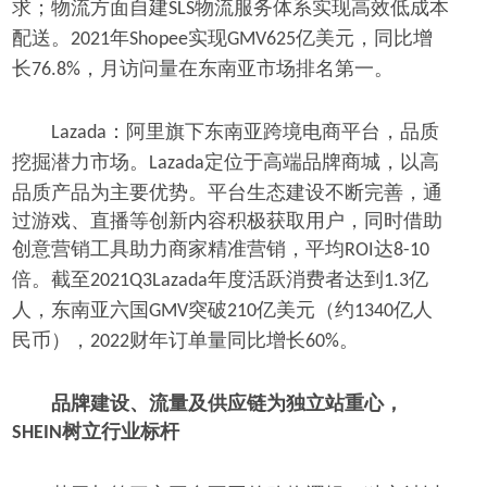
求；物流方面自建
物流服务体系实现高效低成本
SLS
配送。
年
实现
亿美元，同比增
2021
Shopee
GMV625
长
，月访问量在东南亚市场排名第一。
76.8%
：阿里旗下东南亚跨境电商平台，品质
Lazada
挖掘潜力市场。
定位于高端品牌商城，以高
Lazada
品质产品为主要优势。平台生态建设不断完善，通
过游戏、直播等创新内容积极获取用户，同时借助
创意营销工具助力商家精准营销，平均
达
ROI
8-10
倍。截至
年度活跃消费者达到
亿
2021Q3Lazada
1.3
人，东南亚六国
突破
亿美元（约
亿人
GMV
210
1340
民币），
财年订单量同比增长
。
2022
60%
品牌建设、流量及供应链为独立站重心，
树立行业标杆
SHEIN