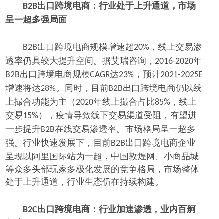
出口跨境电商：行业处于上升通道，市场
B2B
呈一超多强局面
出口跨境电商规模增速超
，线上交易渗
B2B
20%
透率仍具较大提升空间。据艾瑞咨询，
年
2016-2020
出口跨境电商规模
达
，预计
B2B
CAGR
23%
2021-2025E
增速将达
。同时，目前
出口跨境电商仍以线
28%
B2B
上撮合功能为主（
年线上撮合占比
，线上
2020
85%
交易
），疫情导致线下交易渠道受阻，有望进
15%
一步提升
在线交易渗透率。市场格局呈一超多
B2B
强。行业快速发展下，目前
出口跨境电商企业
B2B
呈现以阿里国际站为一超，中国敦煌网、小商品城
等众多头部玩家多极化发展的竞争格局，市场整体
处于上升通道，行业生态仍在持续构建。
出口跨境电商：行业加速渗透，业内百舸
B2C