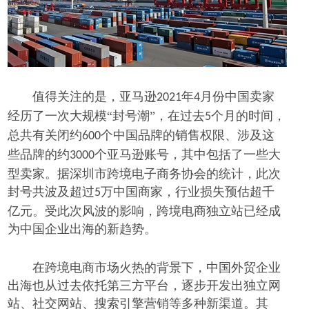
值得关注的是，
亚马逊
年
月份中国卖家
2021
4
经历了一次大规模“封号潮”，
在
过去
个月
的时间
，
5
总共有关闭约
个中国品牌的销售权限、涉及这
600
些品牌的
约
个亚马逊
账号，其中包括了一些大
3000
型卖家
。
据深圳市跨境电子商务协会的统计，此次
封号共波及超过
万中国商家，行业损失预估超千
5
亿元。
受此次风波的
影响，
跨境电商
独立站已经成
为中国企业出海的新趋势。
在跨境电商市场火热的背景下，中国外贸企业
出海也从过去依托第三方平台，逐步开发出独立网
站、社交网站、搜索引擎营销等多种新渠道。其