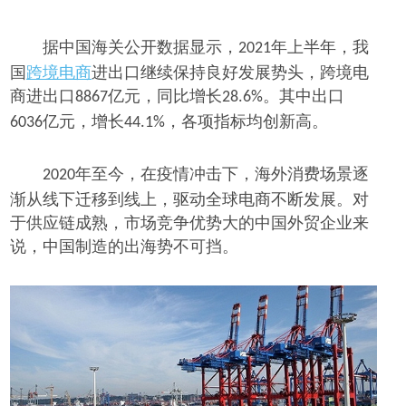
据
中国海关公开数据显示，
年上半年，我
2021
国
跨境电商
进出口继续保持良好发展势头，跨境电
商进出口
亿元，同比增长
。其中出口
8867
28.6%
亿元，增长
，各项指标均创新高。
6036
44.1%
年至今，在疫情冲击下，海外消费场景逐
2020
渐从线下迁移到线上，驱动全球电商
不断
发展。对
于供应链成熟，市场竞争优势大的中国外贸企业来
说，中国制造的出海势不可挡。