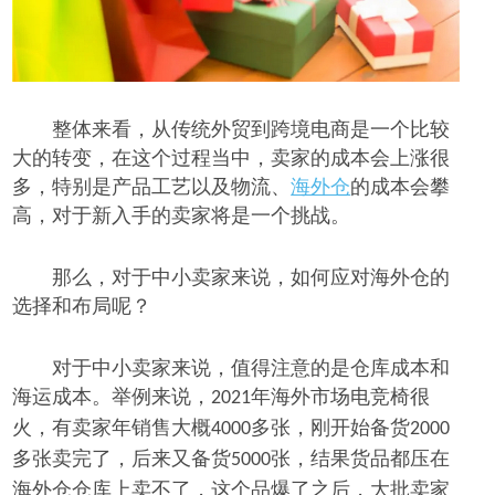
整体来看，从传统外贸到跨境电商是一个比较
大的转变，在这个过程当中，卖家的成本会上涨很
多，特别是产品工艺以及物流、
海外仓
的成本会攀
高，对于新入手的卖家
将
是一个挑战。
那么，对于
中小卖家
来说，
如何应对海外仓的
选择和布局
呢
？
对于中小卖家来说，值得
注意
的是
仓库成本和
海运成本。举例来说，
年海外市场电竞椅很
2021
火，有卖家年销售大概
多
张
，刚开始备货
4000
2000
多
张
卖完了，后来又备货
张
，结果货品都压在
5000
海外仓
仓库
上卖不了，这个品爆了之后，大批卖家