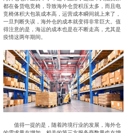
都在备货电竞椅，导致海外仓货积压太多，而且电
竞椅体积大包装成本高，运营成本瞬间就上来了，
一旦判断失误，海外仓的成本
就变得
非常巨大。
值
得注意的是
，海运的成本
也
是在
不断
走高，尤其是
疫情这两年期间。
值得一提的是，
随着跨境行业的发展，海外仓
的需求量在增加，相关的第三方服务商数量也在增