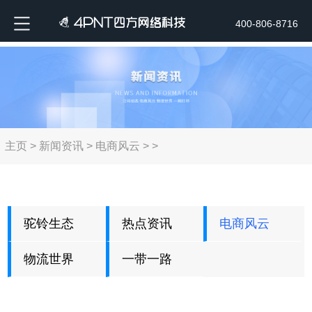
400-806-8716
主页
>
新闻资讯
>
电商风云
> >
驼铃生态
热点资讯
电商风云
物流世界
一带一路