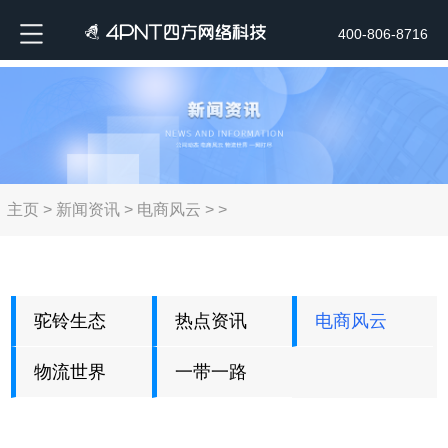
400-806-8716
主页
>
新闻资讯
>
电商风云
> >
驼铃生态
热点资讯
电商风云
物流世界
一带一路