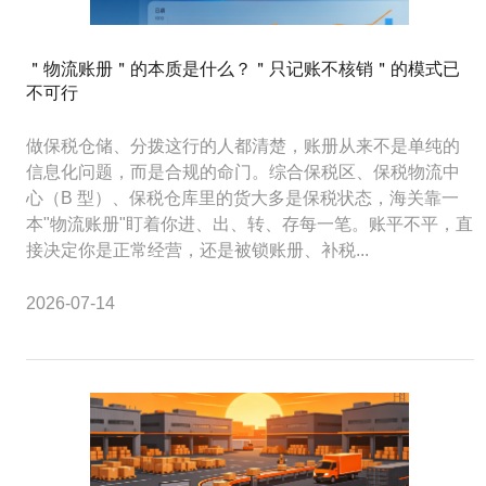
＂物流账册＂的本质是什么？＂只记账不核销＂的模式已
不可行
做保税仓储、分拨这行的人都清楚，账册从来不是单纯的
信息化问题，而是合规的命门。综合保税区、保税物流中
心（B 型）、保税仓库里的货大多是保税状态，海关靠一
本"物流账册"盯着你进、出、转、存每一笔。账平不平，直
接决定你是正常经营，还是被锁账册、补税...
2026-07-14