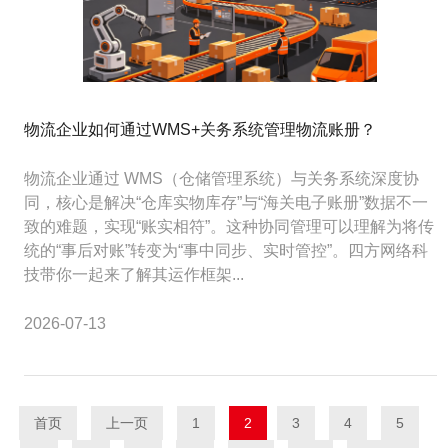
物流企业如何通过WMS+关务系统管理物流账册？
物流企业通过 WMS（仓储管理系统）与关务系统深度协
同，核心是解决“仓库实物库存”与“海关电子账册”数据不一
致的难题，实现“账实相符”。这种协同管理可以理解为将传
统的“事后对账”转变为“事中同步、实时管控”。四方网络科
技带你一起来了解其运作框架...
2026-07-13
首页
上一页
1
2
3
4
5