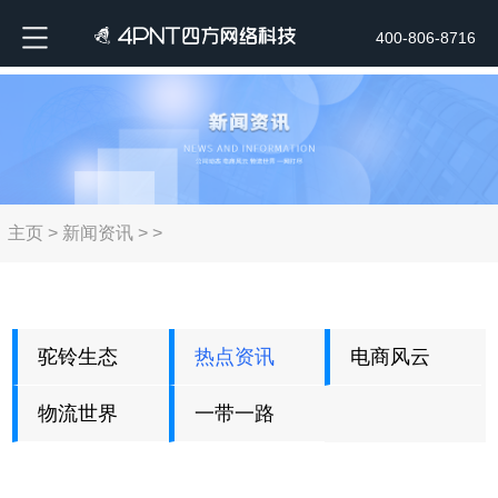
400-806-8716
主页
>
新闻资讯
> >
驼铃生态
热点资讯
电商风云
物流世界
一带一路