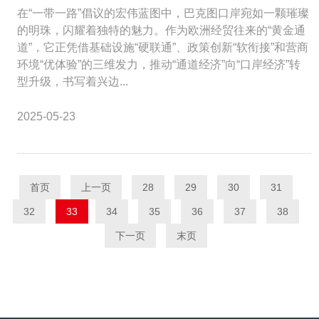
在“一带一路”倡议的宏伟蓝图中，巴克图口岸宛如一颗璀璨
的明珠，闪耀着独特的魅力。作为欧洲经贸往来的“黄金通
道”，它正凭借基础设施“硬联通”、政策创新“软衔接”和营商
环境“优体验”的三维发力，推动“通道经济”向“口岸经济”转
型升级，书写着兴边...
2025-05-23
首页
上一页
28
29
30
31
32
33
34
35
36
37
38
下一页
末页