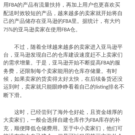
用
的产品有流量扶持，再加上用户也更喜欢买
FBA
配送时效较短的产品，越来越多的卖家就开始将自
己的产品储存在亚马逊的
里。据统计，有大约
FBA
的亚马逊卖家在使用
仓。
75%
FBA
不过，随着全球越来越多的卖家进入亚马逊平
台，亚马逊发现自己的仓库建设速度赶不上卖家们
的需求增量。于是，亚马逊开始不断提高
的服
FBA
务费，还限制每个卖家能用的仓库存储量。有时
候，如果卖家的货卖
得
太好太快，在后续备货还没
运到时，卖家就只能眼睁睁看着自己的
排名不
listing
断下滑。
这时，已经尝到了海外仓好处，且资金雄厚的
大卖家们，一般会选择自建仓库作为
库存的补
FBA
充，顺便降低仓储费用。至于中小卖家们，他们可