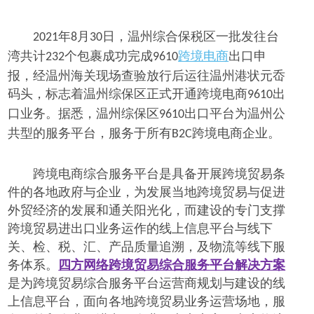
年
月
日，温州
综合保税区
一批发往台
2021
8
30
湾共计
个包裹成功完成
跨境电商
出口申
232
9610
报，经温州海关现场查验放行后运往温州港状元岙
码头，标志着温州综保区正式开通跨境电商
出
9610
口业务。据悉，温州综保区
出口平台为温州公
9610
共型的服务平台，服务于所有
跨境电商企业。
B2C
跨境电商综合服务平台是具备开展跨境贸易条
件的各地政府与企业，为发展当地跨境贸易与促进
外贸经济的发展和通关阳光化，而建设的专门支撑
跨境贸易进出口业务运作的线上信息平台与线下
关、检、税、汇、产品质量追溯，及物流等线下服
务体系。
四方网络跨境贸易综合服务平台解决方案
是为跨境贸易综合服务平台运营商规划与建设的线
上信息平台，面向各地跨境贸易业务运营场地，服