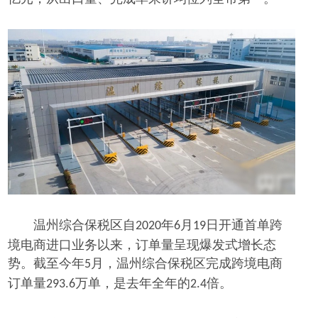
温州综合保税区自
年
月
日开通首单跨
2020
6
19
境电商进口业务以来，订单量呈现爆发式增长态
势。截至今年
月，温州综合保税区完成跨境电商
5
订单量
万单，是去年全年的
倍。
293.6
2.4